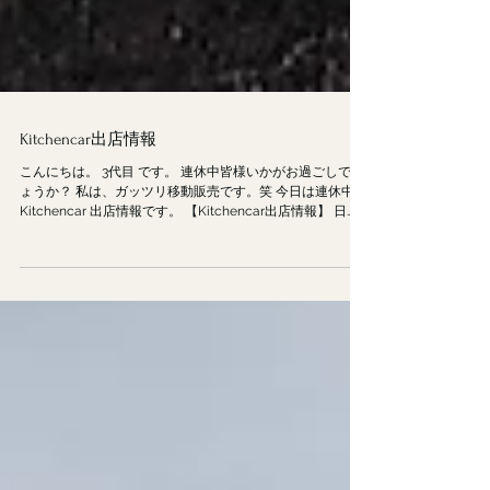
Kitchencar出店情報
こんにちは。 3代目 です。 連休中皆様いかがお過ごしでし
ょうか？ 私は、ガッツリ移動販売です。笑 今日は連休中の
Kitchencar 出店情報です。 【Kitchencar出店情報】 日
程:2022.07.17(日) 場所:はらぺこまるしぇ...