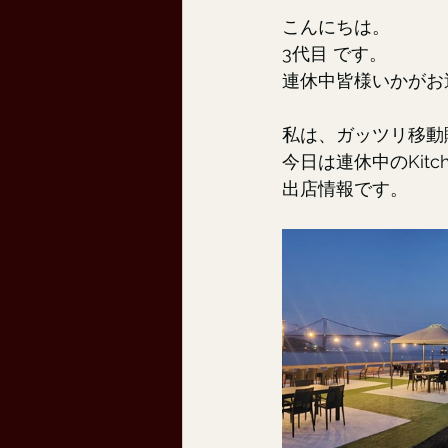
こんにちは。
3代目 です。
連休中皆様いかがお
私は、ガッツリ移動
今日は連休中のKitche
出店情報です。