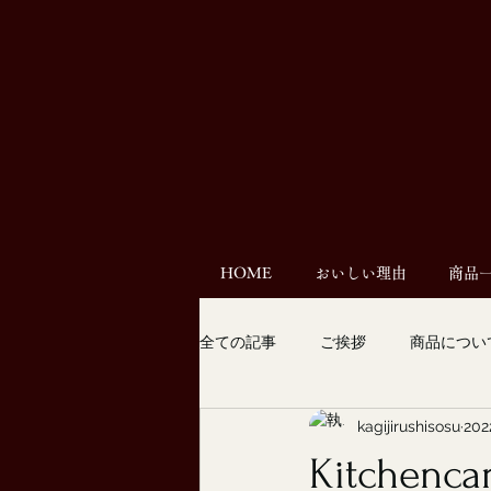
HOME
おいしい理由
商品
全ての記事
ご挨拶
商品につい
kagijirushisosu
20
Kitchen