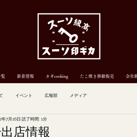
一覧
新着情報
カギcooking
たこ焼き移動販売
会社
て
イベント
広報部
メディア
22年7月16日
読了時間: 1分
car出店情報