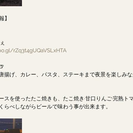
情報】
しぇ
goo.gl/rZq3t4gUQaVSLxHTA

唐揚げ、カレー、パスタ、ステーキまで夜景を楽しみな
ースを使ったたこ焼きも、たこ焼き·甘口りんご·完熟ト
くらべしながらビールで味わう事が出来ます。