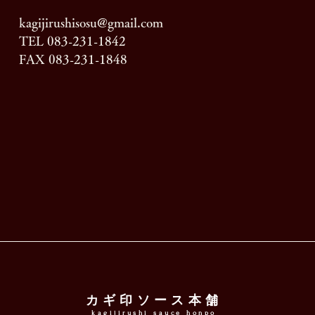
kagijirushisosu@gmail.com
TEL 083-231-1842
FAX 083-231-1848
カギ印ソース本舗
kagijirushi sauce honpo