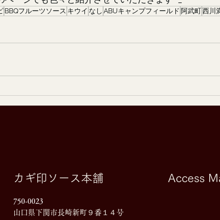
ピ
BBQフルーツソース
キウイ
なし
ABUキャンプフィールド
阿武町
西川
カギ印ソース本舗
Access M
750-0023
山口県下関市長崎新町９番１４号